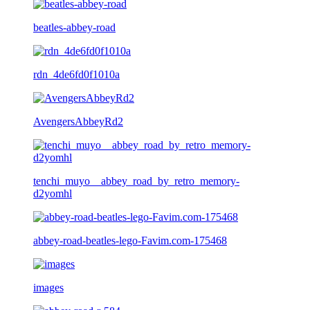
beatles-abbey-road
rdn_4de6fd0f1010a
AvengersAbbeyRd2
tenchi_muyo__abbey_road_by_retro_memory-
d2yomhl
abbey-road-beatles-lego-Favim.com-175468
images